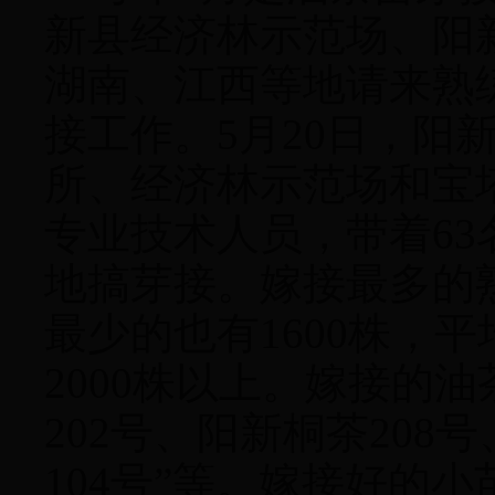
新县经济林示范场、阳
湖南、江西等地请来熟
接工作。
5
月
20
日，阳
所、经济林示范场和宝
专业技术人员，带着
63
地搞芽接。嫁接最多的
最少的也有
1600
株，平
2000
株以上。嫁接的油
202
号、阳新桐茶
208
号
104
号
”等。嫁接好的小