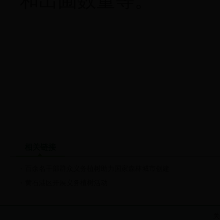
和出圃数量等。
相关链接
百余名干部群众义务植树助力国家森林城市创建
黄石港区开展义务植树活动
关