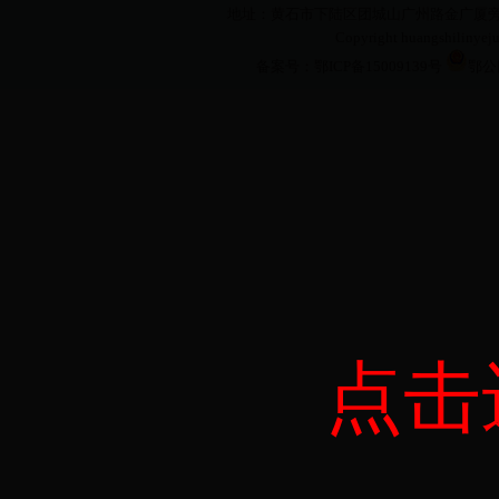
地址：黄石市下陆区团城山广州路金广厦旁 电话：071
Copyright huangshilin
备案号：鄂ICP备15009139号
鄂公网
点击