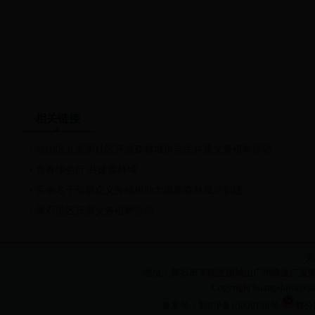
相关链接
铁山区九龙洞社区开展森林城市全民共建义务植树活动
青春绿色行 共建森林城
百余名干部群众义务植树助力国家森林城市创建
黄石港区开展义务植树活动
关
地址：黄石市下陆区团城山广州路金广厦旁 电话：071
Copyright huangshilin
备案号：鄂ICP备15009139号
鄂公网