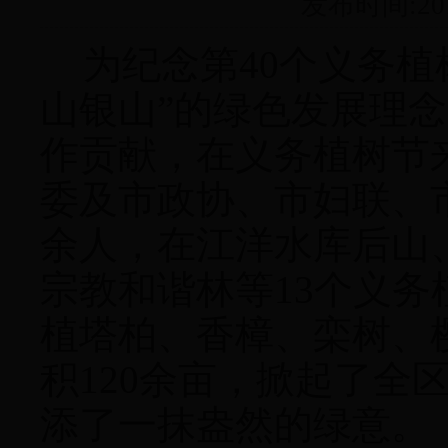
发布时间:20
为纪念第
40个义务植
山银山
”的绿色发展理
作贡献，在义务植树节
委及市政协、市妇联、
余人，
在江洋水库后山
宗教和谐林等
13个义
植塔柏
、香樟、栾树
、
积
120余亩，掀起了全
添了一抹盎然的绿意。