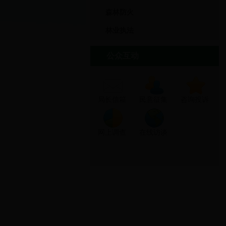
森林防火
林业执法
公众互动
局长信箱
民意征集
咨询投诉
网上调查
在线访谈