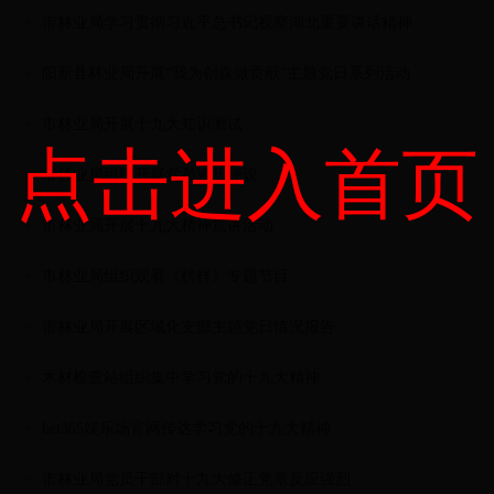
市林业局学习贯彻习近平总书记视察湖北重要讲话精神
阳新县林业局开展“我为创森做贡献”主题党日系列活动
市林业局开展十九大知识测试
点击进入首页
市林业局组织开展党员述职评议
市林业局开展十九大精神宣讲活动
市林业局组织观看《榜样》专题节目
市林业局开展区域化支部主题党日情况报告
木材检查站组织集中学习党的十九大精神
bet365娱乐场官网传达学习党的十九大精神
市林业局党员干部对十九大修正党章反应强烈